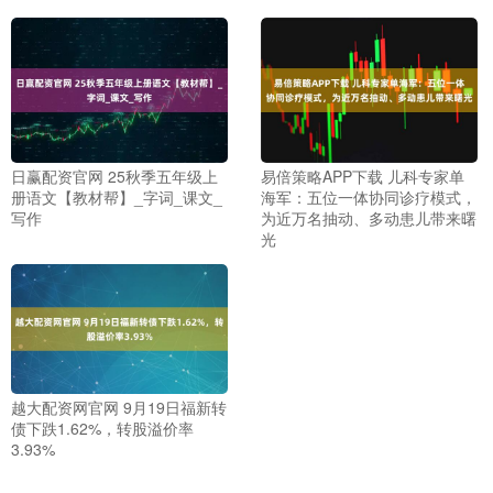
日赢配资官网 25秋季五年级上
易倍策略APP下载 儿科专家单
册语文【教材帮】_字词_课文_
海军：五位一体协同诊疗模式，
写作
为近万名抽动、多动患儿带来曙
光
越大配资网官网 9月19日福新转
债下跌1.62%，转股溢价率
3.93%