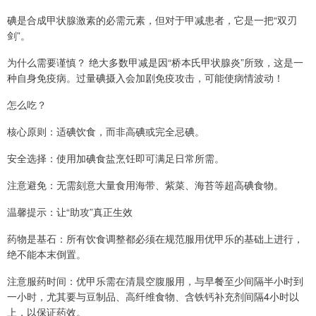
碘是合成甲状腺激素的必需元素，但对于甲减患者，它是一把“双刃
剑”。
为什么需要谨慎？ 绝大多数甲减是因“桥本氏甲状腺炎”所致，这是一
种自身免疫病。过量碘摄入会加剧免疫攻击，可能使病情波动！
怎么吃？
核心原则：适碘饮食，而非高碘或完全忌碘。
安全选择：使用加碘食盐烹饪即可满足日常所需。
注意避免：无需刻意大量食用海带、紫菜、海苔等超高碘食物。
温馨提示：让“助攻”真正生效
药物是基石：所有饮食调整都必须在规范服用优甲乐的基础上进行，
绝不能本末倒置。
注意服药时间：优甲乐需在清晨空腹服用，与早餐至少间隔半小时到
一小时，尤其要与豆制品、高纤维食物、含铁钙补充剂间隔4小时以
上，以保证药效。