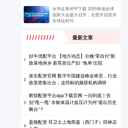
永华证券APP下载 2025奇瑞全球
创新大会盛大召开，全面开启技术
全球化时代
最新文章
好牛优配平台 【地方动态】分娩“零自付”新
1
政落地侗乡 新晃首位产妇 “免单”出院
派生配资官网 数字中国建设峰会将至，行业
2
政策密集出台，这些标的频获机构调研
辉煌配资平台app下载官网 一问到底丨告
别“甩一甩” 水银体温计血压计为何“退出历史
3
舞台”？
盈顺配资 耳卫士上海西嘉（西门子）田林店
4