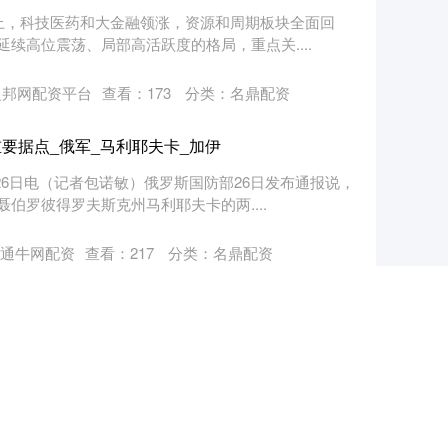
构上，科技医药和大金融领涨，资源和周期板块全面回
续高位震荡、局部高活跃度的格局，重点关....
盈邦网配资平台
查看：
173
分类：
名鼎配资
要据点_俄军_马利耶夫卡_加伊
26日电（记者包诺敏）俄罗斯国防部26日发布通报说，
伯罗彼得罗夫斯克州马利耶夫卡的两....
通牛网配资
查看：
217
分类：
名鼎配资
0指数收涨0.1%，报8677.20点
 200指数收涨0.1%，报8677.20点。....
：股票配资基本常识官网