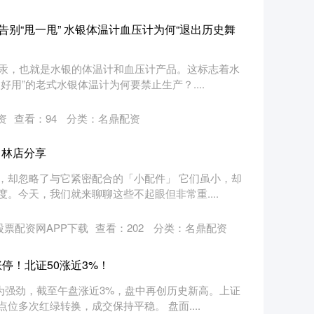
告别“甩一甩” 水银体温计血压计为何“退出历史舞
含汞，也就是水银的体温计和血压计产品。这标志着水
用”的老式水银体温计为何要禁止生产？....
资
查看：
94
分类：
名鼎配资
田林店分享
，却忽略了与它紧密配合的「小配件」 它们虽小，却
。今天，我们就来聊聊这些不起眼但非常重....
票配资网APP下载
查看：
202
分类：
名鼎配资
停！北证50涨近3%！
为强劲，截至午盘涨近3%，盘中再创历史新高。上证
多次红绿转换，成交保持平稳。 盘面....