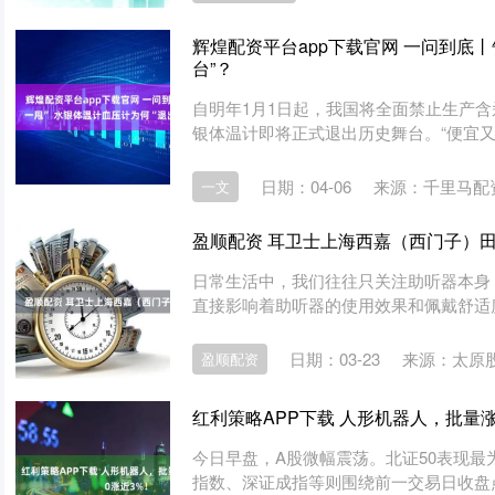
辉煌配资平台app下载官网 一问到底丨
台”？
自明年1月1日起，我国将全面禁止生产
银体温计即将正式退出历史舞台。“便宜又好
日期：04-06
来源：千里马配
一文
盈顺配资 耳卫士上海西嘉（西门子）
日常生活中，我们往往只关注助听器本身
直接影响着助听器的使用效果和佩戴舒适度
日期：03-23
来源：太原股
盈顺配资
红利策略APP下载 人形机器人，批量涨
今日早盘，A股微幅震荡。北证50表现最
指数、深证成指等则围绕前一交易日收盘点位