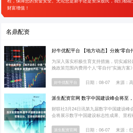
程，保障您的资金安全。无论您是新手还是资深股民，我们都能
财富增值！
名鼎配资
好牛优配平台 【地方动态】分娩“零自付
为深入落实积极生育支持措施，切实减轻
娩政策范围内费用个人“零自付”实施方案》（
日期：08-07
来源：
好牛优配平台
派生配资官网 数字中国建设峰会将至
财联社3月24日讯第九届数字中国建设峰会
会将展示数字中国建设标志性成果、里程碑
日期：06-07
来源：
派生配资官网