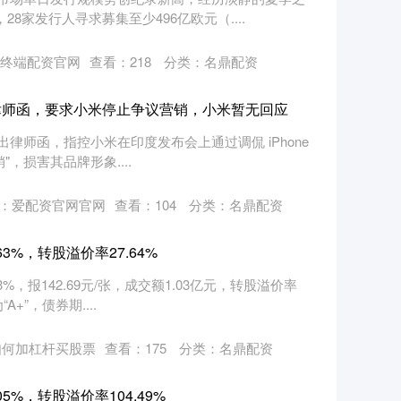
8家发行人寻求募集至少496亿欧元（....
终端配资官网
查看：
218
分类：
名鼎配资
律师函，要求小米停止争议营销，小米暂无回应
律师函，指控小米在印度发布会上通过调侃 iPhone
销"，损害其品牌形象....
：爱配资官网官网
查看：
104
分类：
名鼎配资
3%，转股溢价率27.64%
%，报142.69元/张，成交额1.03亿元，转股溢价率
+”，债券期....
如何加杠杆买股票
查看：
175
分类：
名鼎配资
5%，转股溢价率104.49%