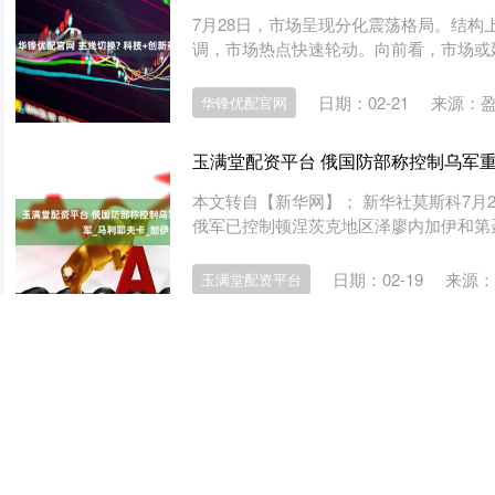
7月28日，市场呈现分化震荡格局。结
调，市场热点快速轮动。向前看，市场或延
日期：02-21
来源：
华锋优配官网
玉满堂配资平台 俄国防部称控制乌军重
本文转自【新华网】； 新华社莫斯科7月
俄军已控制顿涅茨克地区泽廖内加伊和第聂
日期：02-19
来源：
玉满堂配资平台
网上炒股配资官网 澳大利亚标普/ASX 20
每经AI快讯，7月22日消息，澳大利亚标普/ASX
日期：02-18
来源
网上炒股配资官网
查看：
213
分类：
名鼎配资