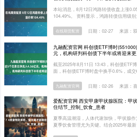
本站消息，8月12日鸿路转债收盘上涨0.05%
104.49%。 资料显示，鸿路转债信用级别为“A
日期：02-27
来源：
在线期货配资
九融配资官网 科创债ETF博时(5510
元，机构研判科创债下半年或将迎来更
截至2025年8月11日 13:43，科创债ETF
面，科创债ETF博时盘中换手0.6%，成交6..
日期：02-26
来源：
九融配资官网
爱配资官网 西安甲康甲状腺医院：甲状
住结节_控制_饮食_患者
夏季高温潮湿，人体代谢加快，甲状腺作
夏季饮食管理尤为关键。结合2025年最新