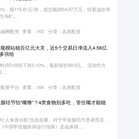
，报115.81元/张，成交额2854.97万元，转股溢价率
A”....
双融网配资
查看：
163
分类：
名鼎配资
00)规模站稳百亿元大关，近5个交易日净流入4.56亿
多供给
博时(551000)下跌0.10%，最新报价99.9元。 流动性方
..
喜配资平台
查看：
164
分类：
名鼎配资
腺结节怕“嘴馋”？4类食物别多吃，管住嘴才能稳
为“人体发动机”负担加重。对于甲状腺结节患者而言，
《中国甲状腺疾病诊疗指南》及临床研....