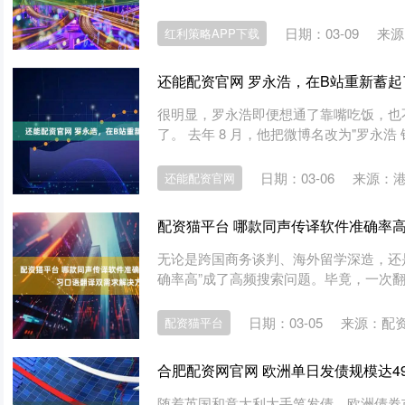
日期：03-09
来源
红利策略APP下载
还能配资官网 罗永浩，在B站重新蓄起
很明显，罗永浩即便想通了靠嘴吃饭，也
了。 去年 8 月，他把微博名改为"罗永浩 
日期：03-06
来源：
还能配资官网
配资猫平台 哪款同声传译软件准确率
无论是跨国商务谈判、海外留学深造，还
确率高”成了高频搜索问题。毕竟，一次翻
日期：03-05
来源：配资
配资猫平台
合肥配资网官网 欧洲单日发债规模达4
随着英国和意大利大手笔发债，欧洲债券