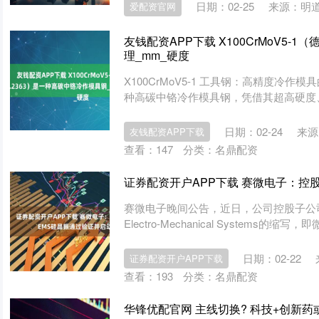
日期：02-25
来源：明
爱配资官网
友钱配资APP下载 X100CrMoV5-
理_mm_硬度
X100CrMoV5-1 工具钢：高精度冷作模具的
种高碳中铬冷作模具钢，凭借其超高硬度、优
日期：02-24
来源
友钱配资APP下载
查看：
147
分类：
名鼎配资
证券配资开户APP下载 赛微电子：控
赛微电子晚间公告，近日，公司控股子公司赛
Electro-Mechanical Systems的缩写，
日期：02-22
证券配资开户APP下载
查看：
193
分类：
名鼎配资
华锋优配官网 主线切换? 科技+创新