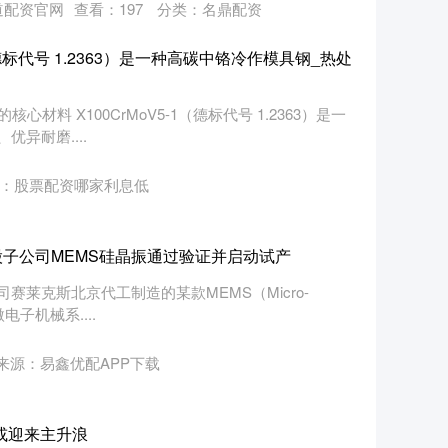
道配资官网
查看：
197
分类：
名鼎配资
1（德标代号 1.2363）是一种高碳中铬冷作模具钢_热处
核心材料 X100CrMoV5-1（德标代号 1.2363）是一
异耐磨....
：股票配资哪家利息低
股子公司MEMS硅晶振通过验证并启动试产
莱克斯北京代工制造的某款MEMS（Micro-
即微电子机械系....
来源：易鑫优配APP下载
药或迎来主升浪