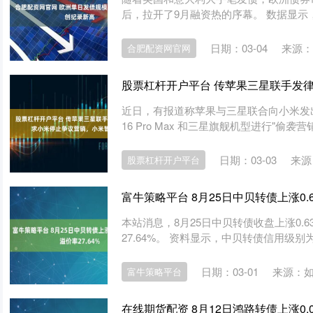
后，拉开了9月融资热的序幕。 数据显示，2
日期：03-04
来源：
合肥配资网官网
股票杠杆开户平台 传苹果三星联手发
近日，有报道称苹果与三星联合向小米发出
16 Pro Max 和三星旗舰机型进行"偷袭营
日期：03-03
来源
股票杠杆开户平台
富牛策略平台 8月25日中贝转债上涨0.6
本站消息，8月25日中贝转债收盘上涨0.63
27.64%。 资料显示，中贝转债信用级别为“A
日期：03-01
来源：
富牛策略平台
在线期货配资 8月12日鸿路转债上涨0.0