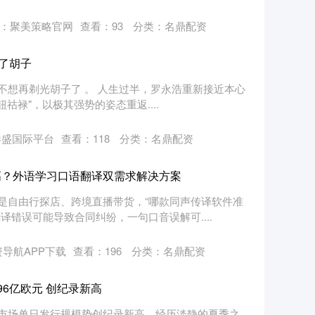
：聚美策略官网
查看：
93
分类：
名鼎配资
了胡子
不想再剃光胡子了 。 人生过半，罗永浩重新接近本心
钮祜禄"，以极其强势的姿态重返....
港盛国际平台
查看：
118
分类：
名鼎配资
高？外语学习口语翻译双需求解决方案
是自由行探店、跨境直播带货，“哪款同声传译软件准
译错误可能导致合同纠纷，一句口音误解可....
导航APP下载
查看：
196
分类：
名鼎配资
96亿欧元 创纪录新高
市场单日发行规模势创纪录新高，经历淡静的夏季之