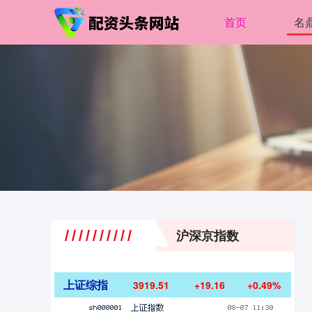
首页
名
沪深京指数
上证综指
3919.51
+19.16
+0.49%