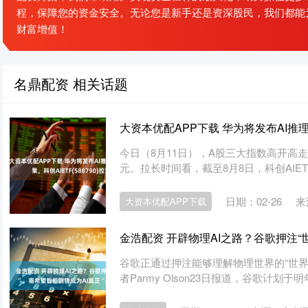
程，保障您的资金安全。无论您是新手还是资深股民，我们都能
财富增值！
名鼎配资 相关话题
大资本优配APP下载 华为将发布AI推理领
今日（8月11日），A股三大指数高开高走，科
元。拉长时间看，截至8月8日，科创AIETF
日期：02-26
来
大资本优配APP下载
金浩配资 开辟物理AI之路？谷歌押注“
谷歌正通过押注能够理解物理世界的“世界
者Parmy Olson23日报道，谷歌计划于明年