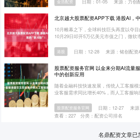
日期：01-05
来源：力创
金浩配资
北京越大股票配资APP下载 港股AI，
10月帷幕之下，全球科技巨头再度以夺目
10月29日叩开5万亿美元市值之门，微软市
日期：12-28
来源：铭创配资A
港股
股票配资服务官网 以金来分期AI流
中的创新应用
随着金融科技快速发展，传统人工客服模式
业客服需求同比增长40%，而人工客服响应
日期：12-27
来源
股票配资服务官网
查看：
227
分类：
配资公司排名
名鼎配资文章已