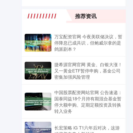
推荐资讯
万宝配资官网 今夜美联储决议，暂
停降息已成共识，但鲍威尔拿的是
鸽派剧本？
捷希源官网官网 黄金、白银大涨！
又一黄金ETF暂停申购，基金公司
密集加强风险管理
中国股票配资网站官网 公告速递：
国泰同益18个月持有期混合基金暂
停大额申购、定期定额投资及转换
转入业务
长宏策略 iG T1六年后对决，这游