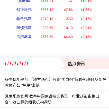
北证50
1134.24
+11.37
+1.01%
创业板指
3563.12
+47.56
+1.35%
基金指数
7242.10
+12.30
+0.17%
国债指数
229.69
+0.10
+0.04%
期指IC0
7877.80
+164.40
+2.13%
热点资讯
好牛优配平台 【地方动态】分娩“零自付”新政落地侗乡 新晃
首位产妇 “免单”出院
派生配资官网 数字中国建设峰会将至，行业政策密集出
台，这些标的频获机构调研