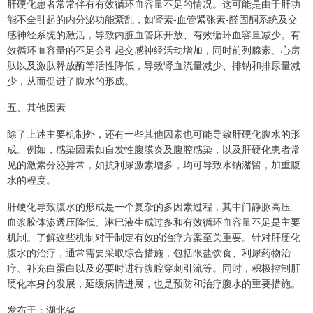
肝硬化患者常常伴有有效循环血容量不足的情况。这可能是由于肝功
能不全引起的内分泌功能紊乱，如肾素-血管紧张素-醛固酮系统及交
感神经系统的激活，导致内脏血管床开放、有效循环血容量减少。有
效循环血容量的不足会引起交感神经活动增加，同时前列腺素、心房
肽以及激肽释放酶等活性降低，导致肾血流量减少、排钠和排尿量减
少，从而促进了腹水的形成。
五、其他因素
除了上述主要机制外，还有一些其他因素也可能导致肝硬化腹水的形
成。例如，感染因素如自发性腹膜炎及腹腔感染，以及肝硬化患者常
见的激素分泌异常，如抗利尿激素增多，均可导致水钠潴留，加重腹
水的程度。
肝硬化导致腹水的形成是一个复杂的多因素过程，其中门静脉高压、
血浆胶体渗透压降低、淋巴液生成过多和有效循环血容量不足是主要
机制。了解这些机制对于制定有效的治疗方案至关重要。针对肝硬化
腹水的治疗，通常需要采取综合措施，包括限盐饮食、利尿药物治
疗、补充白蛋白以及必要时进行腹腔穿刺引流等。同时，积极控制肝
硬化本身的发展，延缓病情进展，也是预防和治疗腹水的重要措施。
发布于：湖北省