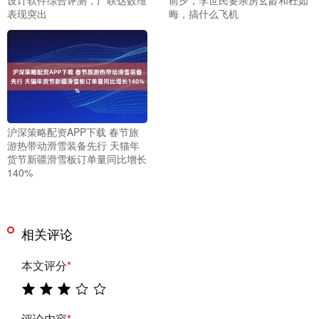
表现突出
晦，搞什么飞机
沪深策略配资APP下载 春节旅
游热带动滑雪装备先行 天猫年
货节新疆滑雪板订单量同比增长
140%
相关评论
本文评分
*
评论内容
*