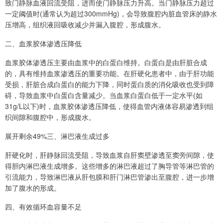
致门静脉血液回流受阻，进而使门静脉压力升高。当门静脉压力超过
一定阈值时(通常认为超过300mmHg)，会导致腹腔内脏血管床的静水
压增高，组织液回吸收减少并漏入腹腔，形成腹水。
二、血浆胶体渗透压降低
血浆胶体渗透压主要由血浆中的白蛋白维持。白蛋白是由肝脏合成
的，具有维持血浆渗透压的重要功能。在肝硬化患者中，由于肝功能
受损，肝脏合成白蛋白的能力下降，同时蛋白质的消化吸收也受到障
碍，导致血浆中白蛋白含量减少。当血浆白蛋白低于一定水平(如
31g/L以下)时，血浆胶体渗透压降低，使得血管内液体容易渗透到组
织间隙和腹腔中，形成腹水。
展开剩余49%三、淋巴液生成过多
肝硬化时，肝静脉回流受阻，导致血浆自肝窦壁渗透至窦旁间隙，使
得胆内淋巴液生成增多。这些增多的淋巴液超过了胸导管等淋巴管的
引流能力，导致淋巴液从肝包膜和肝门淋巴管渗出至腹腔，进一步增
加了腹水的形成。
四、有效循环血容量不足