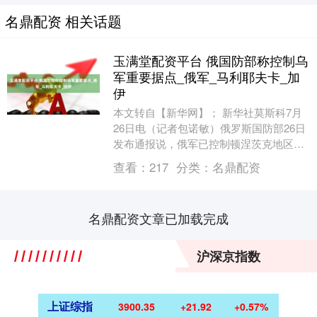
名鼎配资 相关话题
玉满堂配资平台 俄国防部称控制乌
军重要据点_俄军_马利耶夫卡_加
伊
本文转自【新华网】； 新华社莫斯科7月
26日电（记者包诺敏）俄罗斯国防部26日
发布通报说，俄军已控制顿涅茨克地区泽
廖内加伊和第聂伯罗彼得罗夫斯克州马利
查看：
217
分类：
名鼎配资
耶夫卡的两....
名鼎配资文章已加载完成
沪深京指数
上证综指
3900.35
+21.92
+0.57%