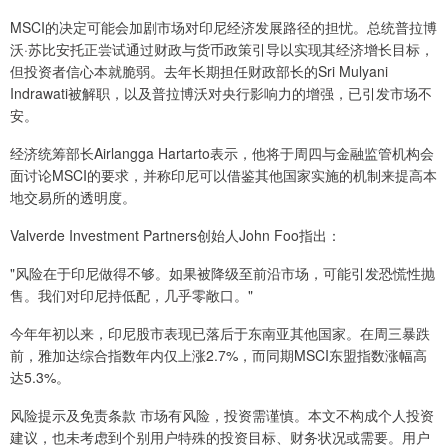
MSCI的决定可能会加剧市场对印尼经济发展路径的担忧。总统普拉博
沃·苏比安托正尝试通过财政与货币政策引导以实现其经济增长目标，
但投资者信心本就脆弱。去年长期担任财政部长的Sri Mulyani
Indrawati被解职，以及普拉博沃对央行影响力的增强，已引发市场不
安。
经济统筹部长Airlangga Hartarto表示，他将于周四与金融监管机构会
面讨论MSCI的要求，并称印尼可以借鉴其他国家实施的机制来提高本
地交易所的透明度。
Valverde Investment Partners创始人John Foo指出：
"风险在于印尼做得不够。如果被降级至前沿市场，可能引发恐慌性抛
售。我们对印尼持低配，几乎零敞口。"
今年年初以来，印尼股市表现已落后于东南亚其他国家。在周三暴跌
前，雅加达综合指数年内仅上涨2.7%，而同期MSCI东盟指数涨幅高
达5.3%。
风险提示及免责条款 市场有风险，投资需谨慎。本文不构成个人投资
建议，也未考虑到个别用户特殊的投资目标、财务状况或需要。用户