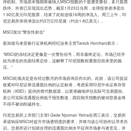
停机制。市场原本预期将被纳入MSCI指数的个股遭受重创，多只股票
跌停。外资已呈现流出态势，截至1月23日当周，全球投资者净卖出
1.92亿美元印尼股票，结束了此前连续16周的净流入。周三上午，印
尼交易所录得净流出约3万亿印尼盾（约合1.8亿美元）。
MSCI发出"警告性射击"
新加坡马来亚银行证券机构经纪业务主管Tareck Horchani表示：
“MSCI的冻结决定更像是一次警告信号，而非最终定论。市场已经开
始为潜在的负面结果定价，这解释了印尼指数权重股目前承受的抛
压。”
MSCI此项决定是在经过数月的市场咨询后作出的。此前，该公司提议
收紧对印尼证券流通股比例的认定标准，考虑采用印尼中央证券存管
机构（KSEI）提供的替代数据源，以更准确地评估实际可交易股份。
若公司实际流通股比例低于报告数值，跟踪相关指数的被动型基金将
不得不被动削减持仓。
印尼交易所上市部门主管I Gede Nyoman Yetna在周三表示，交易所
承诺响应MSCI对提升市场透明度的要求，并将与该公司协作以寻求共
识。交易所还计划就合理的流通股比例水平征询市场参与者意见，并