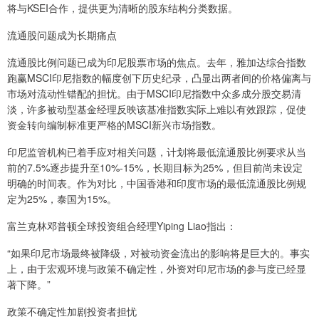
将与KSEI合作，提供更为清晰的股东结构分类数据。
流通股问题成为长期痛点
流通股比例问题已成为印尼股票市场的焦点。去年，雅加达综合指数
跑赢MSCI印尼指数的幅度创下历史纪录，凸显出两者间的价格偏离与
市场对流动性错配的担忧。由于MSCI印尼指数中众多成分股交易清
淡，许多被动型基金经理反映该基准指数实际上难以有效跟踪，促使
资金转向编制标准更严格的MSCI新兴市场指数。
印尼监管机构已着手应对相关问题，计划将最低流通股比例要求从当
前的7.5%逐步提升至10%-15%，长期目标为25%，但目前尚未设定
明确的时间表。作为对比，中国香港和印度市场的最低流通股比例规
定为25%，泰国为15%。
富兰克林邓普顿全球投资组合经理Yiping Liao指出：
“如果印尼市场最终被降级，对被动资金流出的影响将是巨大的。事实
上，由于宏观环境与政策不确定性，外资对印尼市场的参与度已经显
著下降。”
政策不确定性加剧投资者担忧