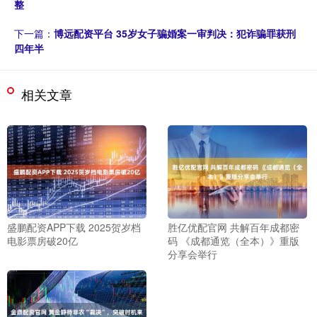
整
下一篇：
博远配资平台 35岁女子骗婚案一审判决：犯诈骗罪获刑
四年半
相关文章
盛鹏配资APP下载 2025贺岁档
胜亿优配官网 共解百年成都密
电影票房破20亿
码 《成都通览（全本）》重版
分享会举行