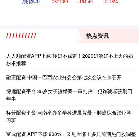
期指IC0
7877.80
+164.40
+2.13%
热点资讯
人人顺配资APP下载 转奶不踩雷！2026奶源好不上火的奶
粉求推荐
融正配资 中国—巴西农业分委会第七次会议在京召开
博远配资平台 35岁女子骗婚案一审判决：犯诈骗罪获刑四
年半
标普配资平台 河南举办多学科进展背景下肺癌综合治疗学
习班
富成配资 APP下载 800%，又见大涨！多只前期热门股调整