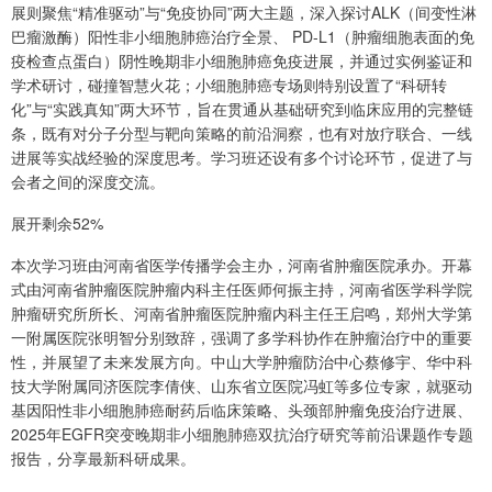
展则聚焦“精准驱动”与“免疫协同”两大主题，深入探讨ALK（间变性淋
巴瘤激酶）阳性非小细胞肺癌治疗全景、 PD-L1（肿瘤细胞表面的免
疫检查点蛋白）阴性晚期非小细胞肺癌免疫进展，并通过实例鉴证和
学术研讨，碰撞智慧火花；小细胞肺癌专场则特别设置了“科研转
化”与“实践真知”两大环节，旨在贯通从基础研究到临床应用的完整链
条，既有对分子分型与靶向策略的前沿洞察，也有对放疗联合、一线
进展等实战经验的深度思考。学习班还设有多个讨论环节，促进了与
会者之间的深度交流。
展开剩余52%
本次学习班由河南省医学传播学会主办，河南省肿瘤医院承办。开幕
式由河南省肿瘤医院肿瘤内科主任医师何振主持，河南省医学科学院
肿瘤研究所所长、河南省肿瘤医院肿瘤内科主任王启鸣，郑州大学第
一附属医院张明智分别致辞，强调了多学科协作在肿瘤治疗中的重要
性，并展望了未来发展方向。中山大学肿瘤防治中心蔡修宇、华中科
技大学附属同济医院李倩侠、山东省立医院冯虹等多位专家，就驱动
基因阳性非小细胞肺癌耐药后临床策略、头颈部肿瘤免疫治疗进展、
2025年EGFR突变晚期非小细胞肺癌双抗治疗研究等前沿课题作专题
报告，分享最新科研成果。