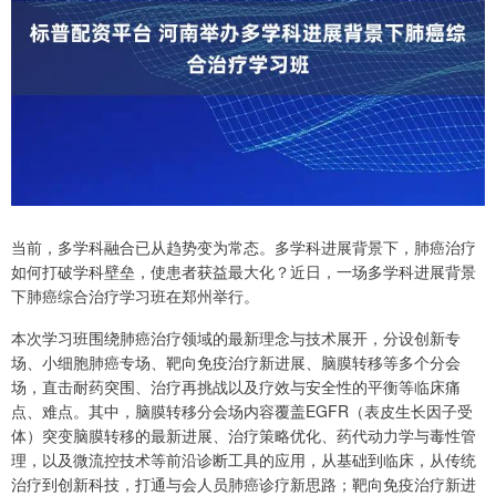
当前，多学科融合已从趋势变为常态。多学科进展背景下，肺癌治疗
如何打破学科壁垒，使患者获益最大化？近日，一场多学科进展背景
下肺癌综合治疗学习班在郑州举行。
本次学习班围绕肺癌治疗领域的最新理念与技术展开，分设创新专
场、小细胞肺癌专场、靶向免疫治疗新进展、脑膜转移等多个分会
场，直击耐药突围、治疗再挑战以及疗效与安全性的平衡等临床痛
点、难点。其中，脑膜转移分会场内容覆盖EGFR（表皮生长因子受
体）突变脑膜转移的最新进展、治疗策略优化、药代动力学与毒性管
理，以及微流控技术等前沿诊断工具的应用，从基础到临床，从传统
治疗到创新科技，打通与会人员肺癌诊疗新思路；靶向免疫治疗新进